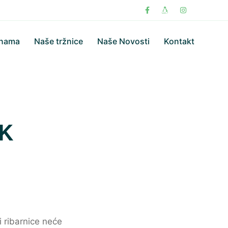
 nama
Naše tržnice
Naše Novosti
Kontakt
K
 ribarnice neće