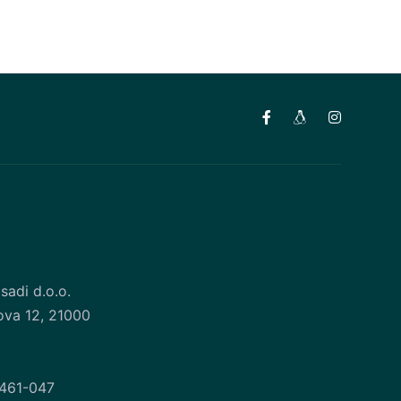
sadi d.o.o.
ova 12, 21000
461-047