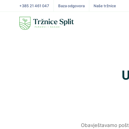
+385 21 461 047
Baza odgovora
Naše tržnice
Obavještavamo poštov