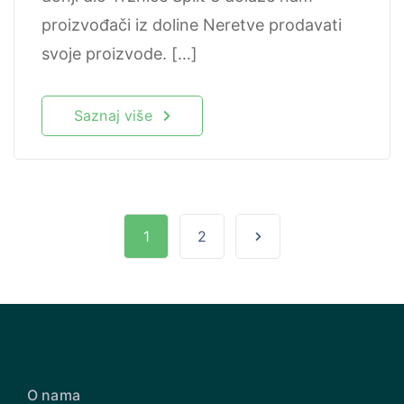
proizvođači iz doline Neretve prodavati
svoje proizvode. […]
Saznaj više
1
2
O nama